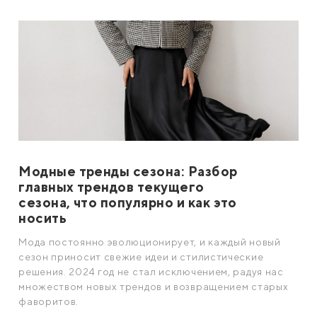
Модные тренды сезона: Разбор
главных трендов текущего
сезона, что популярно и как это
носить
Мода постоянно эволюционирует, и каждый новый
сезон приносит свежие идеи и стилистические
решения. 2024 год не стал исключением, радуя нас
множеством новых трендов и возвращением старых
фаворитов.