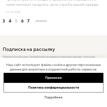
ними поможет продлить срок службы вашей одежды.
07.10.2024
3
4
5
6
7
Подписка на рассылку
Новые коллекции, приватные продажи и письма о вещах, которые
стоит примерить первыми.
Наш сайт использует файлы cookie и другие персональные
данные для аналитики и корректной работы сервисов.
Принимаю
Политика конфиденциальности
Подробнее