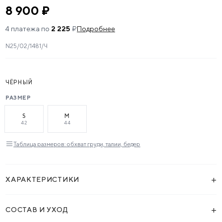
8 900 ₽
4 платежа по
2 225
₽
Подробнее
N25/02/1481/Ч
ЧЁРНЫЙ
РАЗМЕР
S
M
42
44
Таблица размеров: обхват груди, талии, бедер
+
ХАРАКТЕРИСТИКИ
+
СОСТАВ И УХОД