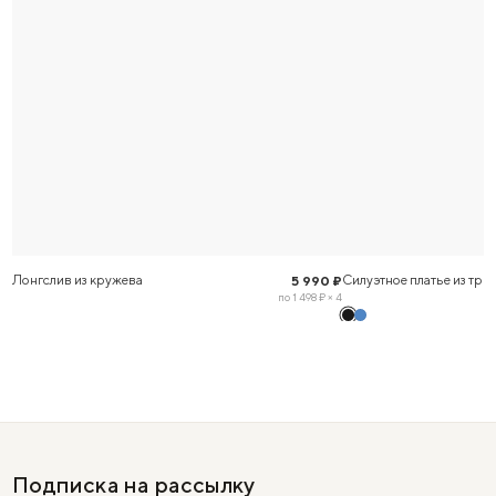
Лонгслив из кружева
Силуэтное платье из три
5 990 ₽
по 1 498 ₽ × 4
Подписка на рассылку