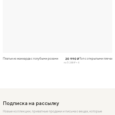
Платье из жаккарда с голубыми розами
Топ с открытыми плечам
20 990 ₽
по 5 248 ₽ × 4
Подписка на рассылку
Новые коллекции, приватные продажи и письма о вещах, которые