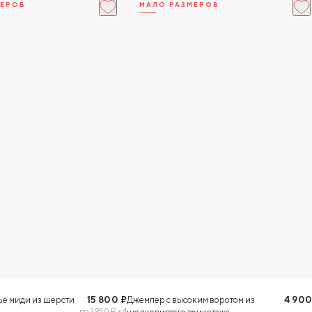
МЕРОВ
МАЛО РАЗМЕРОВ
XS
S
В КОРЗИНУ
В КОРЗИНУ
ье миди из шерсти
15 800 ₽
Джемпер с высоким воротом из
4 900
по 3 950 ₽ × 4