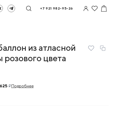
+7 921 982-95-26
аллон из атласной
ы розового цвета
 625
₽
Подробнее
Й