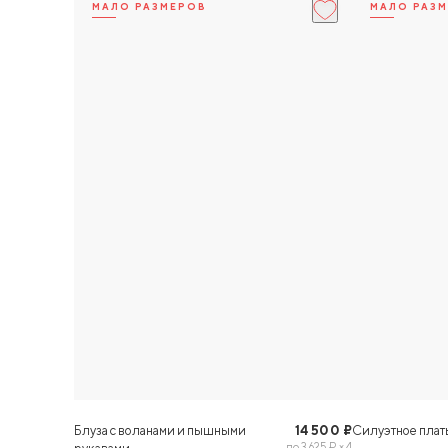
МАЛО РАЗМЕРОВ
МАЛО РАЗ
XS
M
XS
S
В КОРЗИНУ
Блуза с воланами и пышными
14 500 ₽
Силуэтное плат
по 3 625 ₽ × 4