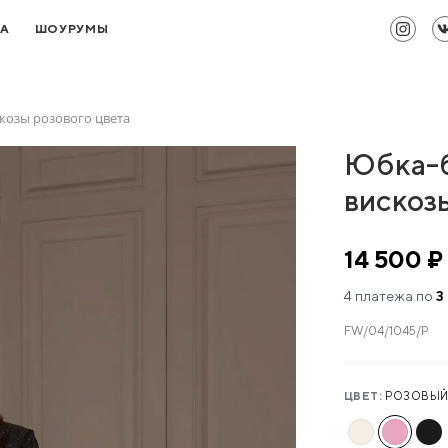
ТА
ШОУРУМЫ
козы розового цвета
Юбка-б
вискоз
14 500 ₽
4 платежа по
3
FW/04/1045/Р
ЦВЕТ:
РОЗОВЫ