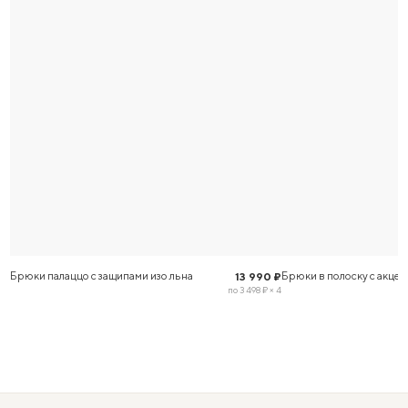
Брюки палаццо с защипами изо льна
Брюки в полоску с акце
13 990 ₽
по 3 498 ₽ × 4