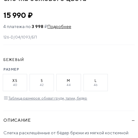
15 990 ₽
4 платежа по
3 998
₽
Подробнее
126-D/04/1093/БП
БЕЖЕВЫЙ
РАЗМЕР
XS
S
M
L
40
42
44
46
Таблица размеров: обхват груди, талии, бедер
−
ОПИСАНИЕ
Слегка расклешённые от бёдер брюки из мягкой костюмной