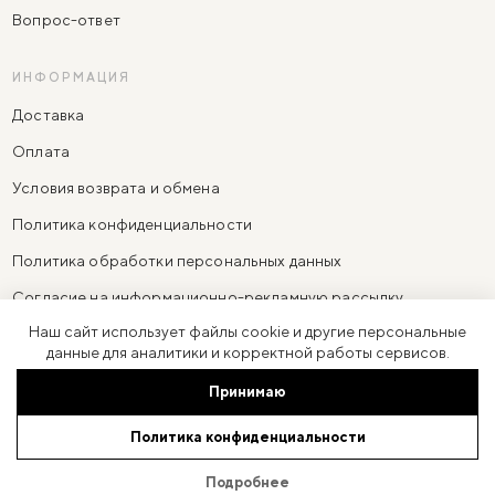
Вопрос-ответ
ИНФОРМАЦИЯ
Доставка
Оплата
Условия возврата и обмена
Политика конфиденциальности
Политика обработки персональных данных
Согласие на информационно-рекламную рассылку
Наш сайт использует файлы cookie и другие персональные
Согласие на обработку персональных данных
данные для аналитики и корректной работы сервисов.
Принимаю
ИП Резниченко Анастасия Александровна
·
ОГРНИП 310774623100091
Политика конфиденциальности
Юр. адрес: 119270, Москва г, ул Фрунзенская 3-я, дом 6, кв. 97
© 2026 LARNE
Разработано в
Bustlers
Подробнее
15 990 ₽
В КОРЗИНУ