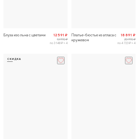
Блуза изо льна с цветами
12 591 ₽
Платье-бюстье из атласа с
18 891 ₽
13 990 ₽
20 990 ₽
кружевом
по 3 148 ₽ × 4
по 4 723 ₽ × 4
СКИДКА