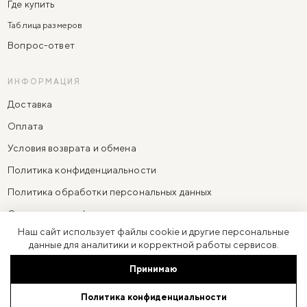
Где купить
Таблица размеров
Вопрос-ответ
ИНФОРМАЦИЯ
Доставка
Оплата
Условия возврата и обмена
Политика конфиденциальности
Политика обработки персональных данных
Согласие на информационно-рекламную рассылку
Наш сайт использует файлы cookie и другие персональные
Согласие на обработку персональных данных
данные для аналитики и корректной работы сервисов.
Принимаю
ИП Резниченко Анастасия Александровна
·
ОГРНИП 310774623100091
Политика конфиденциальности
Юр. адрес: 119270, Москва г, ул Фрунзенская 3-я, дом 6, кв. 97