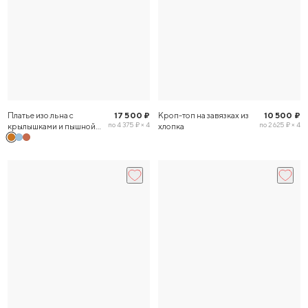
Платье изо льна с
17 500 ₽
Кроп-топ на завязках из
10 500 ₽
по 4 375 ₽ × 4
по 2 625 ₽ × 4
крылышками и пышной
хлопка
юбкой в оттенке охра