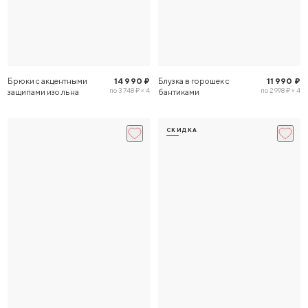
Брюки с акцентными
14 990 ₽
Блузка в горошек с
11 990 ₽
по 3 748 ₽ × 4
по 2 998 ₽ × 4
защипами изо льна
бантиками
СКИДКА