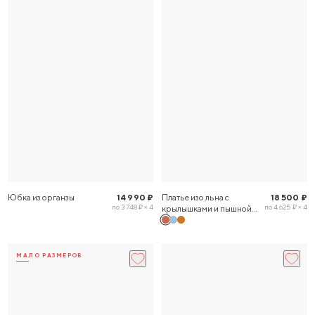
Юбка из органзы
14 990 ₽
Платье изо льна с
18 500 ₽
по 3 748 ₽ × 4
по 4 625 ₽ × 4
крылышками и пышной
юбкой
МАЛО РАЗМЕРОВ