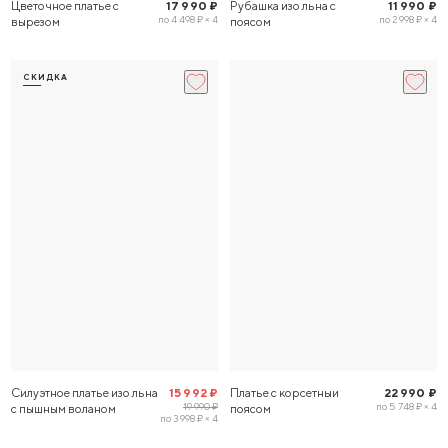
Цветочное платье с
17 990 ₽
Рубашка изо льна с
11 990 ₽
по 4 498 ₽ × 4
по 2 998 ₽ × 4
вырезом
поясом
СКИДКА
Силуэтное платье изо льна
15 992 ₽
Платье с корсетныи
22 990 ₽
19 990 ₽
по 5 748 ₽ × 4
с пышным воланом
поясом
по 3 998 ₽ × 4