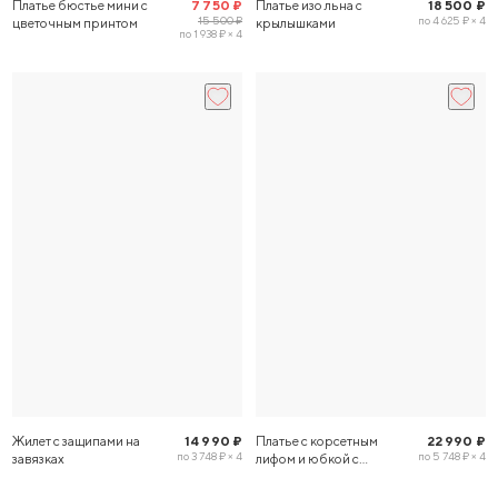
Платье бюстье мини с
7 750 ₽
Платье изо льна с
18 500 ₽
15 500 ₽
по 4 625 ₽ × 4
цветочным принтом
крылышками
по 1 938 ₽ × 4
Жилет с защипами на
14 990 ₽
Платье с корсетным
22 990 ₽
по 3 748 ₽ × 4
по 5 748 ₽ × 4
завязках
лифом и юбкой с
клиньями