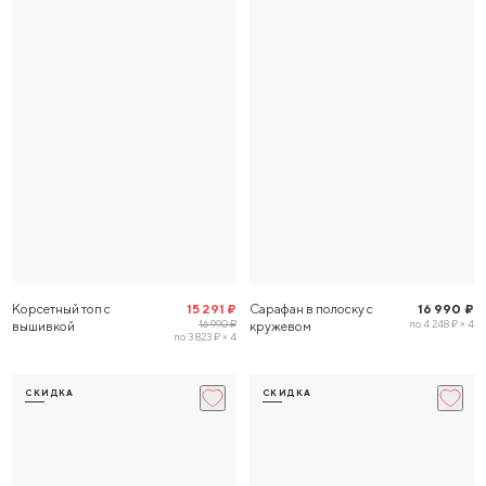
Корсетный топ с
15 291 ₽
Сарафан в полоску с
16 990 ₽
16 990 ₽
по 4 248 ₽ × 4
вышивкой
кружевом
по 3 823 ₽ × 4
СКИДКА
СКИДКА