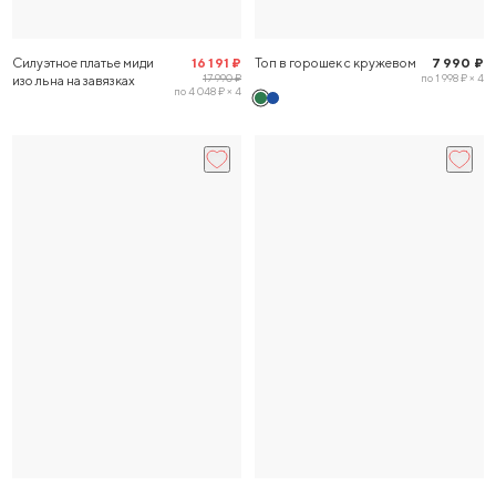
Силуэтное платье миди
16 191 ₽
Топ в горошек с кружевом
7 990 ₽
17 990 ₽
по 1 998 ₽ × 4
изо льна на завязках
по 4 048 ₽ × 4