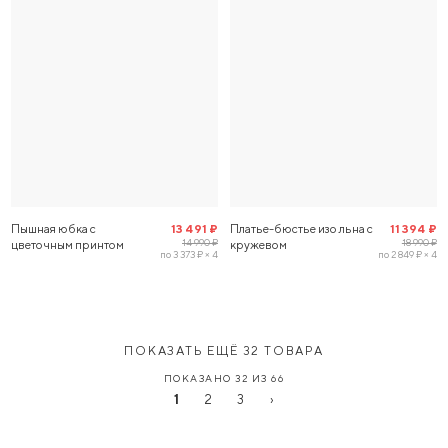
Пышная юбка с
13 491 ₽
Платье-бюстье изо льна с
11 394 ₽
14 990 ₽
18 990 ₽
цветочным принтом
кружевом
по 3 373 ₽ × 4
по 2 849 ₽ × 4
ПОКАЗАТЬ ЕЩЁ 32 ТОВАРА
ПОКАЗАНО 32 ИЗ 66
1
2
3
›