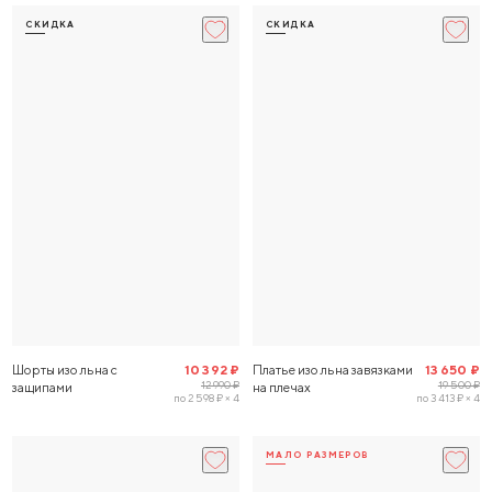
СКИДКА
СКИДКА
Шорты изо льна с
10 392 ₽
Платье изо льна завязками
13 650 ₽
12 990 ₽
19 500 ₽
защипами
на плечах
по 2 598 ₽ × 4
по 3 413 ₽ × 4
МАЛО РАЗМЕРОВ