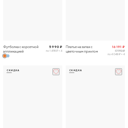
Футболка с корсетной
5 990 ₽
Платье на запах с
16 191 ₽
по 1 498 ₽ × 4
17 990 ₽
аппликацией
цветочным принтом
по 4 048 ₽ × 4
СКИДКА
СКИДКА