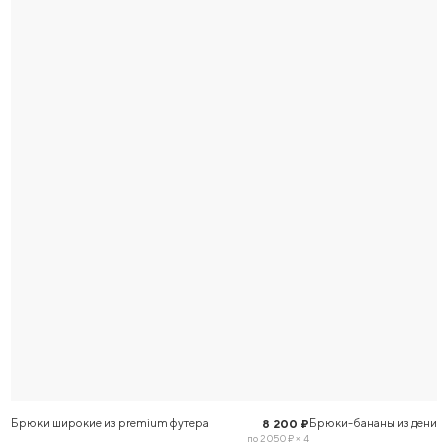
Брюки широкие из premium футера
Брюки-бананы из деним
8 200 ₽
по 2 050 ₽ × 4