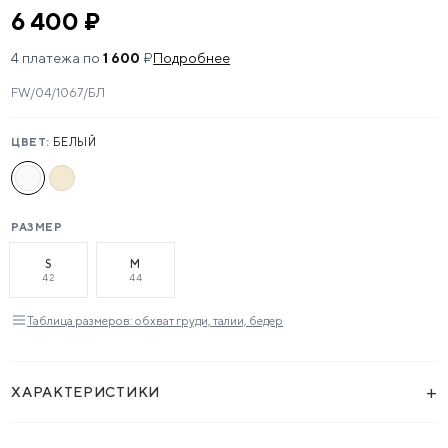
6 400 ₽
4 платежа по
1 600
₽
Подробнее
FW/04/1067/БЛ
ЦВЕТ:
БЕЛЫЙ
РАЗМЕР
S
M
42
44
Таблица размеров: обхват груди, талии, бедер
+
ХАРАКТЕРИСТИКИ