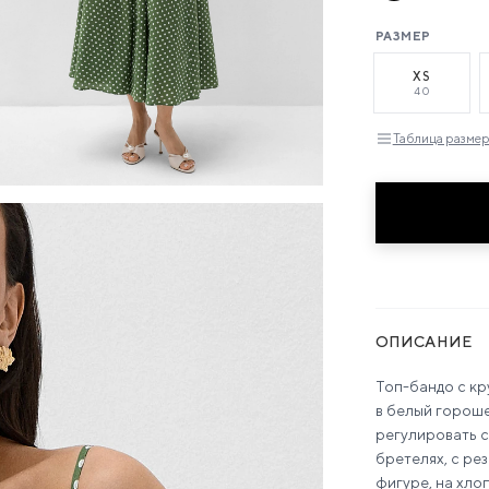
РАЗМЕР
XS
40
Таблица размеро
ОПИСАНИЕ
Топ-бандо с кр
в белый гороше
регулировать с
бретелях, с ре
фигуре, на хло