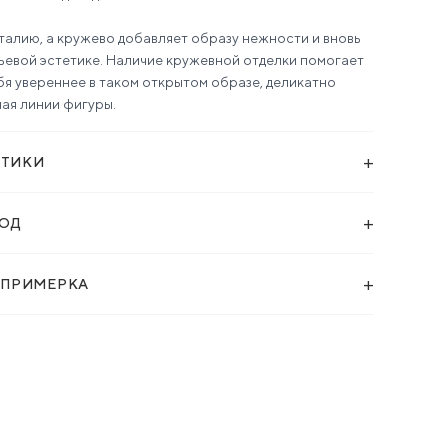
талию, а кружево добавляет образу нежности и вновь
ьевой эстетике. Наличие кружевной отделки помогает
бя увереннее в таком открытом образе, деликатно
чая линии фигуры.
+
СТИКИ
+
ХОД
+
 ПРИМЕРКА