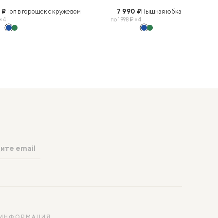
S
M
L
XS
S
M
L
В КОРЗИНУ
 ₽
Топ в горошек с кружевом
7 990 ₽
Пышная юбка в горошек
× 4
по 1 998 ₽ × 4
ИНФОРМАЦИЯ