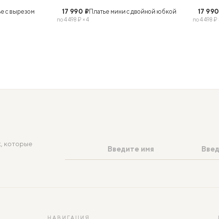
L
XS
S
M
L
В КОРЗИНУ
В КОРЗИНУ
ье с вырезом
17 990 ₽
Платье мини с двойной юбкой
17 990
по 4 498 ₽ × 4
по 4 498 ₽ 
, которые
НАВИГАЦИЯ