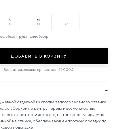
S
M
L
42
44
46
в: обхват груди, талии, бедер
ДОБАВИТЬ В КОРЗИНУ
Бесплатная доставка при заказе от 25 000 ₽
−
ужевной отделкой из хлопка тёплого зелёного оттенка
к, со сборкой по центру переда и возможностью
тепень открытости декольте, на тонких регулируемых
зинкой на спинке, обеспечивающей плотную посадку по
пковой подкладке.