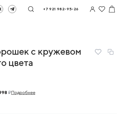
+7 921 982-95-26
горошек с кружевом
го цвета
 998
₽
Подробнее