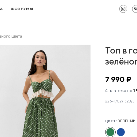
ТА
ШОУРУМЫ
ёного цвета
Топ в 
зелёно
7 990 ₽
4 платежа по
1
226-Т/02/1523/З
ЦВЕТ:
ЗЕЛЁНЫЙ