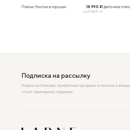
XS
S
M
L
XS
S
M
В КОРЗИНУ
Платье-бюстье в горошек
18 990 ₽
Цветочное плат
по 4 748 ₽ × 4
Подписка на рассылку
Новые коллекции, приватные продажи и письма о вещах
стоит примерить первыми.