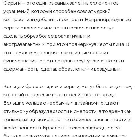
Серьги — это один из самых заметных элементов
украшений, который способен создать яркий
контраст или добавить нежности. Например, крупные
серьги с камнями или в этническом стиле могут
сделать образ более драматичным и
экстравагантным, при этом подчеркнув черты лица. В
то время как маленькие, лаконичные серьги в
минималистичном стиле привнесут утонченность и
сдержанность, сделав образ легким и воздушным.
Кольца и браслеты, как и серьги, могут быть акцентом,
который определяет настроение всего наряда.
Большие кольца с необычным дизайном придают
стильному образу дерзости и смелости, в то время как
тонкие, изящные кольца — это символ элегантности и
женственности. Браслеты, в свою очередь, могут
быть не только украшением, но и важным элементом,