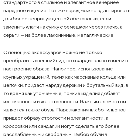
стандартного в стильное и элегантное вечернее
нарядное изделие. Тот же наряд можно адаптировать
для более непринужденной обстановки, если
заменить клатч на сумку с ремешком через плечо, а
серьги — на более лаконичные, металлические.
С помощью аксессуаров можно не только
преобразить внешний вид, но и кардинально изменить
настроение образа. Например, использование
крупных украшений, таких как массивные кольца или
цепочки, придаст наряду дерзкий и брутальный вид, в
то время как утонченные, тонкие изделия добавят
изысканности и женственности. Важным элементом
является также обувь. Пара лаконичных ботильонов
придаст образу строгости и элегантности, а
кроссовки или сандалии могут сделать его более
расслабленным и свободным. Выбор обуви в