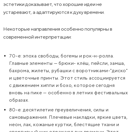
эстетики доказывает, что хорошие идеи не
устаревают, а адаптируются к духу времени.
Некоторые направления особенно популярны в
современной интерпретации:
70-е: эпоха свободы, богемы и рок-н-ролла.
Главные элементы — брюки- клёш, пейсли, замша,
бахрома, жилеты, рубашки с воротниками-"диско"
и цветочные принты. Этот стиль ассоциируется
с движением хиппи и бохо, которое сегодня
вновь на пике — особенно в летних фестивальных
образах.
80-е: десятилетие преувеличения, силы и
самовыражения. Плечевые накладки, яркие цвета,
неон, лак, кожаные куртки, блестящие ткани и
спортивный шик отражают дух времени. Этот