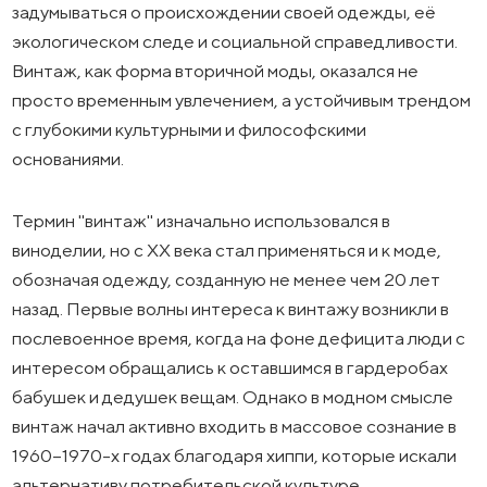
задумываться о происхождении своей одежды, её
экологическом следе и социальной справедливости.
Винтаж, как форма вторичной моды, оказался не
просто временным увлечением, а устойчивым трендом
с глубокими культурными и философскими
основаниями.
Термин "винтаж" изначально использовался в
виноделии, но с XX века стал применяться и к моде,
обозначая одежду, созданную не менее чем 20 лет
назад. Первые волны интереса к винтажу возникли в
послевоенное время, когда на фоне дефицита люди с
интересом обращались к оставшимся в гардеробах
бабушек и дедушек вещам. Однако в модном смысле
винтаж начал активно входить в массовое сознание в
1960–1970-х годах благодаря хиппи, которые искали
альтернативу потребительской культуре.