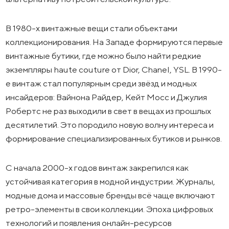
В 1980-х винтажные вещи стали объектами
коллекционирования. На Западе формируются первые
винтажные бутики, где можно было найти редкие
экземпляры haute couture от Dior, Chanel, YSL. В 1990-
е винтаж стал популярным среди звёзд и модных
инсайдеров: Вайнона Райдер, Кейт Мосс и Джулия
Робертс не раз выходили в свет в вещах из прошлых
десятилетий. Это породило новую волну интереса и
формирование специализированных бутиков и рынков.
С начала 2000-х годов винтаж закрепился как
устойчивая категория в модной индустрии. Журналы,
модные дома и массовые бренды всё чаще включают
ретро-элементы в свои коллекции. Эпоха цифровых
технологий и появления онлайн-ресурсов