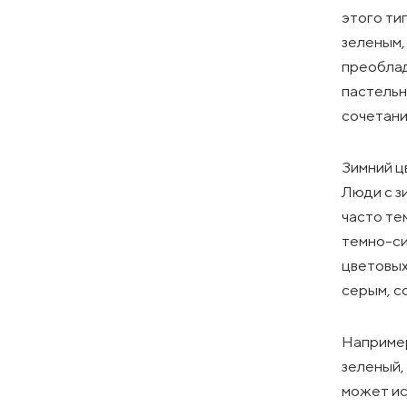
этого ти
зеленым,
преоблад
пастельн
сочетани
Зимний ц
Люди с з
часто те
темно-си
цветовых
серым, с
Например
зеленый,
может ис