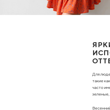
ЯРК
ИСП
ОТТ
Для люде
такие ка
часто им
зеленые,
Весенний