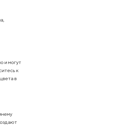
а,
о и могут
ситесь к
цвета в
мнему
создают