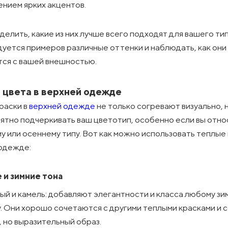
ением ярких акцентов.
делить, какие из них лучше всего подходят для вашего тип
уется примеров различные оттенки и наблюдать, как они
ся с вашей внешностью.
 цвета в верхней одежде
раски в
верхней одежде
не только согревают визуально, н
ятно подчеркивать ваш цветотип, особенно если вы отно
у или осеннему типу. Вот как можно использовать теплые 
одежде:
 и зимние тона
й и камель: добавляют элегантности и класса любому зи
. Они хорошо сочетаются с другими теплыми красками и 
, но выразительный образ.