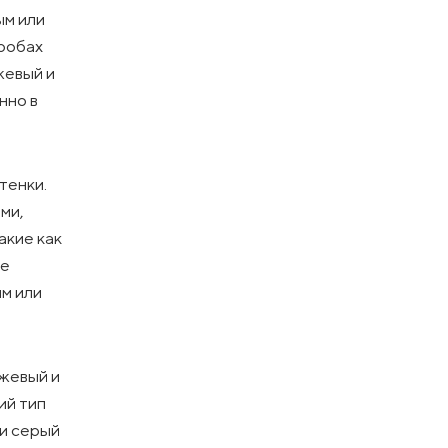
ым или
еробах
жевый и
нно в
тенки.
ми,
акие как
ие
м или
ежевый и
ий тип
 и серый