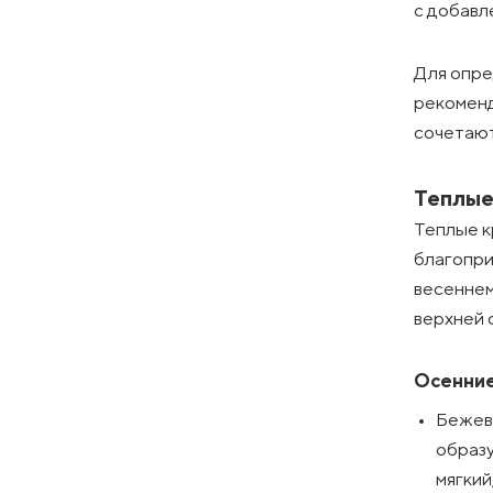
с добавл
Для опре
рекоменд
сочетают
Теплые
Теплые к
благопри
весеннем
верхней 
Осенние
Бежевы
образу
мягкий