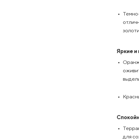
Темно
отличн
золоти
Яркие и
Оранж
оживит
выдели
Красны
Спокойн
Террак
для со