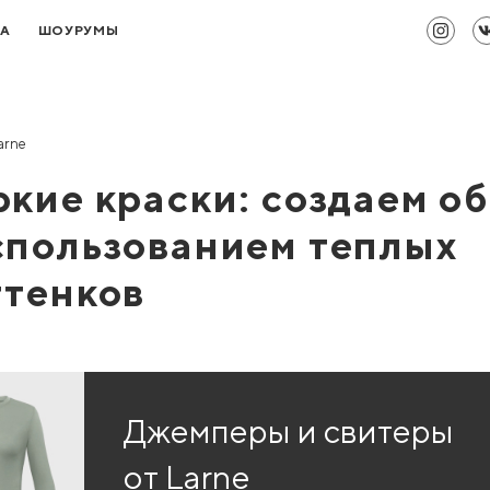
ТА
ШОУРУМЫ
arne
ркие краски: создаем о
спользованием теплых
ттенков
Джемперы и свитеры
от Larne