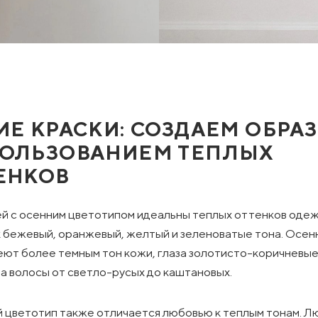
ИЕ КРАСКИ: СОЗДАЕМ ОБРАЗ
ОЛЬЗОВАНИЕМ ТЕПЛЫХ
ЕНКОВ
й с осенним цветотипом идеальны теплых оттенков оде
к бежевый, оранжевый, желтый и зеленоватые тона. Осен
еют более темным тон кожи, глаза золотисто-коричневые
 а волосы от светло-русых до каштановых.
 цветотип также отличается любовью к теплым тонам. Л