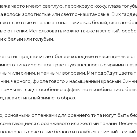
пажа часто имеют светлую, персиковую кожу, глаза голуб
 а волосы золотистые или светло-каштановые. В их гард
ают светлые и теплые тона, такие как белый, светло-бе
ые оттенки. Использовать можно также и зеленый, особе
и с белым или голубым.
ветотип предпочитает более холодные и насыщенные от
имнего типа имеют контрастную внешность с яркими глаза
мным или синим, и темными волосами. Им подойдут цвета т
ний, черного, фиолетового и насыщенный красный. Зимн
 гаммы выглядят особенно эффектно в комбинация с белы
оздавая стильный зимнего образ.
, основными оттенками для осеннего типа могут быть б
 сочетающиеся с оранжевого или желтый тонами. Весенн
пользовать сочетание белого и голубым, а зимний - синий