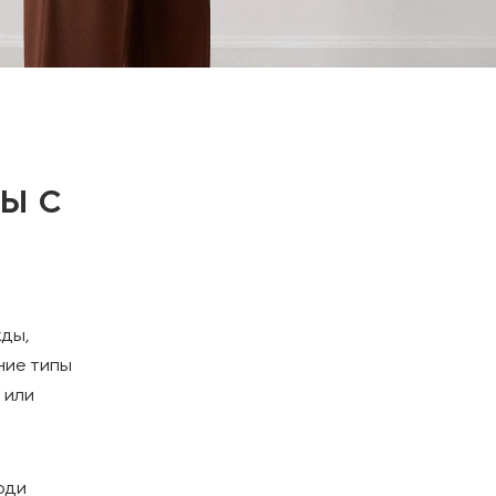
Ы С
жды,
ние типы
 или
юди