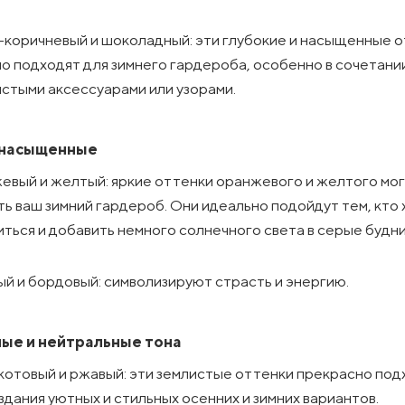
-коричневый и шоколадный: эти глубокие и насыщенные 
о подходят для зимнего гардероба, особенно в сочетани
стыми аксессуарами или узорами.
 насыщенные
евый и желтый: яркие оттенки оранжевого и желтого мо
ь ваш зимний гардероб. Они идеально подойдут тем, кто 
ться и добавить немного солнечного света в серые будни
й и бордовый: символизируют страсть и энергию.
ые и нейтральные тона
отовый и ржавый: эти землистые оттенки прекрасно под
здания уютных и стильных осенних и зимних вариантов.