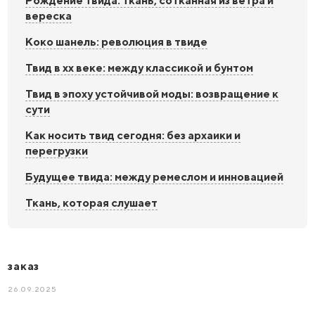
Рождение твида: ткань, сотканная из ветра и
вереска
Коко шанель: революция в твиде
Твид в xx веке: между классикой и бунтом
Твид в эпоху устойчивой моды: возвращение к
сути
Как носить твид сегодня: без архаики и
перегрузки
Будущее твида: между ремеслом и инновацией
Ткань, которая слушает
заказ
26.09.2025