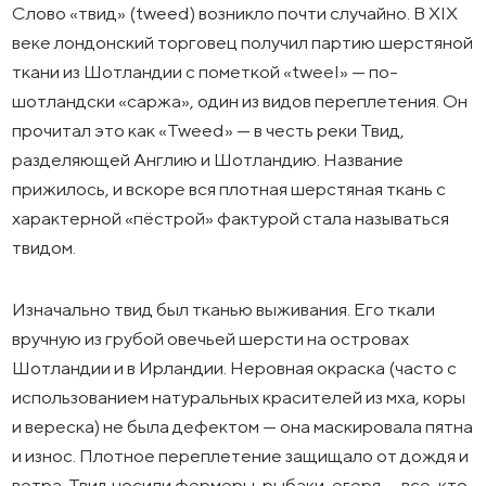
Слово «твид» (tweed) возникло почти случайно. В XIX
веке лондонский торговец получил партию шерстяной
ткани из Шотландии с пометкой «tweel» — по-
шотландски «саржа», один из видов переплетения. Он
прочитал это как «Tweed» — в честь реки Твид,
разделяющей Англию и Шотландию. Название
прижилось, и вскоре вся плотная шерстяная ткань с
характерной «пёстрой» фактурой стала называться
твидом.
Изначально твид был тканью выживания. Его ткали
вручную из грубой овечьей шерсти на островах
Шотландии и в Ирландии. Неровная окраска (часто с
использованием натуральных красителей из мха, коры
и вереска) не была дефектом — она маскировала пятна
и износ. Плотное переплетение защищало от дождя и
ветра. Твид носили фермеры, рыбаки, егеря — все, кто