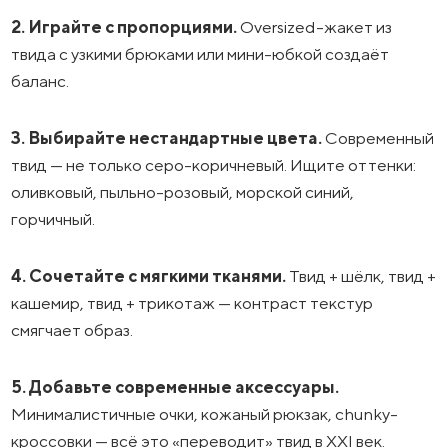
2. Играйте с пропорциями.
Оversized-жакет из
твида с узкими брюками или мини-юбкой создаёт
баланс.
3. Выбирайте нестандартные цвета.
Современный
твид — не только серо-коричневый. Ищите оттенки:
оливковый, пыльно-розовый, морской синий,
горчичный.
4. Сочетайте с мягкими тканями.
Твид + шёлк, твид +
кашемир, твид + трикотаж — контраст текстур
смягчает образ.
5. Добавьте современные аксессуары.
Минималистичные очки, кожаный рюкзак, chunky-
кроссовки — всё это «переводит» твид в XXI век.