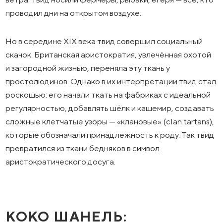
проводил дни на открытом воздухе.
Но в середине XIX века твид совершил социальный
скачок. Британская аристократия, увлечённая охотой
и загородной жизнью, переняла эту ткань у
простолюдинов. Однако в их интерпретации твид стал
роскошью: его начали ткать на фабриках с идеальной
регулярностью, добавлять шёлк и кашемир, создавать
сложные клетчатые узоры — «клановые» (clan tartans),
которые обозначали принадлежность к роду. Так твид
превратился из ткани бедняков в символ
аристократического досуга.
КОКО ШАНЕЛЬ: