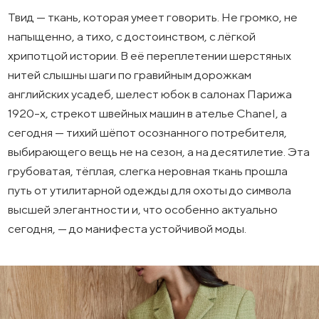
Твид — ткань, которая умеет говорить. Не громко, не
напыщенно, а тихо, с достоинством, с лёгкой
хрипотцой истории. В её переплетении шерстяных
нитей слышны шаги по гравийным дорожкам
английских усадеб, шелест юбок в салонах Парижа
1920-х, стрекот швейных машин в ателье Chanel, а
сегодня — тихий шёпот осознанного потребителя,
выбирающего вещь не на сезон, а на десятилетие. Эта
грубоватая, тёплая, слегка неровная ткань прошла
путь от утилитарной одежды для охоты до символа
высшей элегантности и, что особенно актуально
сегодня, — до манифеста устойчивой моды.