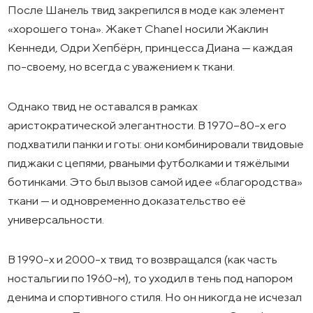
После Шанель твид закрепился в моде как элемент
«хорошего тона». Жакет Chanel носили Жаклин
Кеннеди, Одри Хепбёрн, принцесса Диана — каждая
по-своему, но всегда с уважением к ткани.
Однако твид не оставался в рамках
аристократической элегантности. В 1970–80-х его
подхватили панки и готы: они комбинировали твидовые
пиджаки с цепями, рваными футболками и тяжёлыми
ботинками. Это был вызов самой идее «благородства»
ткани — и одновременно доказательство её
универсальности.
В 1990-х и 2000-х твид то возвращался (как часть
ностальгии по 1960-м), то уходил в тень под напором
денима и спортивного стиля. Но он никогда не исчезал