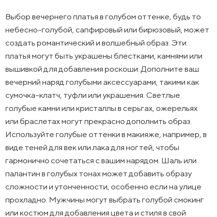
Выбор вечернего платья в голубом оттенке, будь то
небесно-голубой, сапфировый или бирюзовый, может
создать романтический и волшебный образ. Эти
платья могут быть украшены блестками, камнями или
вышивкой для добавления роскоши. Дополните ваш
вечерний наряд голубыми аксессуарами, такими как
сумочка-клатч, туфли или украшения. Светлые
голубые камни или кристаллы в серьгах, ожерельях
или браслетах могут прекрасно дополнить образ.
Используйте голубые оттенки в макияже, например, в
виде теней для век или лака для ногтей, чтобы
гармонично сочетаться с вашим нарядом. Шаль или
палантин в голубых тонах может добавить образу
сложности и утонченности, особенно если на улице
прохладно. Мужчины могут выбрать голубой смокинг
или костюм для добавления цвета и стиля в свой