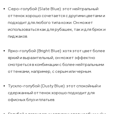
Серо-голубой (Slate Blue): этот нейтральный
оттенок хорошо сочетается с другими цветами и
подходит для любого типа кожи. Он может
использоваться как для рубашек, так и для брюк и
пиджаков.
Ярко-голубой (Bright Blue): хотя этот цвет более
яркий и выразительный, он может эффектно
смотреться в комбинации с более нейтральными
оттенками, например, с серым или черным.
Тускло-голубой (Dusty Blue): этот спокойный и
сдержанный оттенок хорошо подходит для
офисных блуз и платьев.
Голубой с лавандовым отливом: этот необычный и