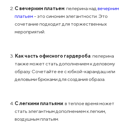
С вечерним платьем
: пелерина над
вечерним
платьем
- это синоним элегантности. Это
сочетание подходит для торжественных
мероприятий.
Как часть офисного гардероба
: пелерина
также может стать дополнением к деловому
образу. Сочетайте ее с юбкой-карандаш или
деловыми брюками для создания образа.
С легкими платьями
: в теплое время может
стать элегантным дополнением к легким,
воздушным платьям.