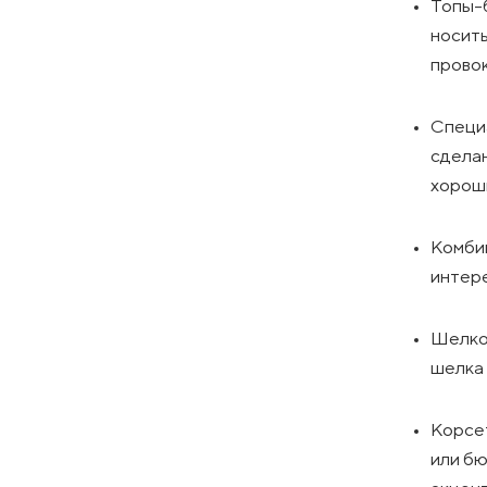
Топы-б
носить
прово
Специа
сделан
хороши
Комбин
интере
Шелков
шелка 
Корсет
или бю