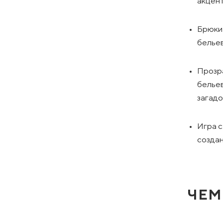
акцент
Брюки 
бельев
Прозр
бельев
загадо
Игра с
создан
ЧЕМ