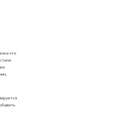
ля и что
 стиле
 ее
чин,
иируется
обавить