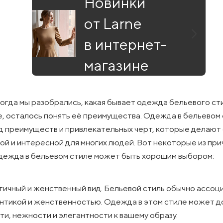
Новинки
от Larne
в интернет-
магазине
когда мы разобрались, какая бывает одежда бельевого сти
е, осталось понять её преимущества. Одежда в бельевом
д преимуществ и привлекательных черт, которые делают
ой и интересной для многих людей. Вот некоторые из при
дежда в бельевом стиле может быть хорошим выбором:
ичный и женственный вид. Бельевой стиль обычно ассоц
нтикой и женственностью. Одежда в этом стиле может д
ти, нежности и элегантности к вашему образу.