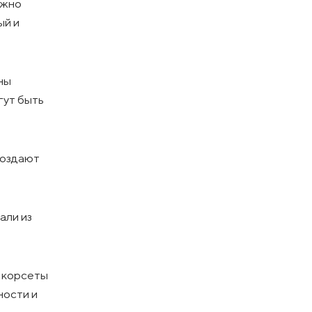
ожно
ый и
ны
гут быть
создают
али из
е корсеты
ности и