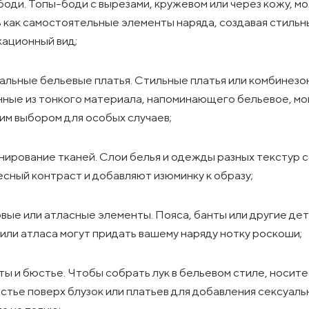
оди. Топы-боди с вырезами, кружевом или через кожу, м
 как самостоятельные элементы наряда, создавая стильн
кационный вид;
льные бельевые платья. Стильные платья или комбинезо
ные из тонкого материала, напоминающего бельевое, мо
м выбором для особых случаев;
ирование тканей. Слои белья и одежды разных текстур 
сный контраст и добавляют изюминку к образу;
ые или атласные элементы. Пояса, банты или другие дет
или атласа могут придать вашему наряду нотку роскоши;
ы и бюстье. Чтобы собрать лук в бельевом стиле, носит
стье поверх блузок или платьев для добавления сексуаль