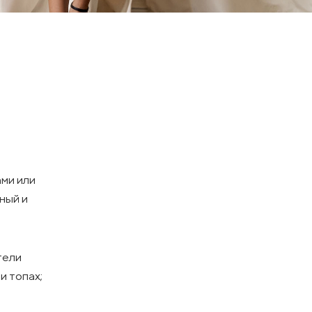
ми или
ный и
тели
и топах;