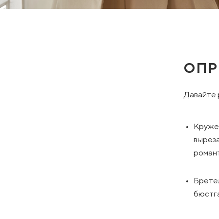
ОПР
Давайте 
Круже
выреза
романт
Брете
бюстга