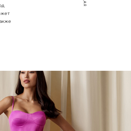
од
может
также