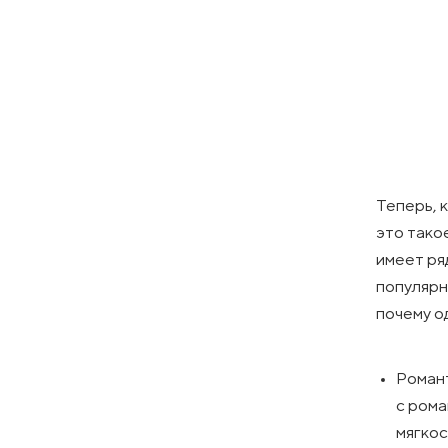
Теперь, 
это тако
имеет ря
популярн
почему о
Романт
с рома
мягкос