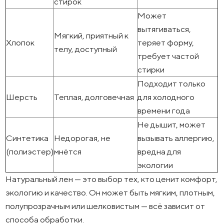
стирок
Может
вытягиваться,
Мягкий, приятный к
Хлопок
теряет форму,
телу, доступный
требует частой
стирки
Подходит только
Шерсть
Теплая, долговечная
для холодного
времени года
Не дышит, может
Синтетика
Недорогая, не
вызывать аллергию,
(полиэстер)
мнётся
вредна для
экологии
Натуральный лен — это выбор тех, кто ценит комфорт,
экологию и качество. Он может быть мягким, плотным,
полупрозрачным или шелковистым — всё зависит от
способа обработки.