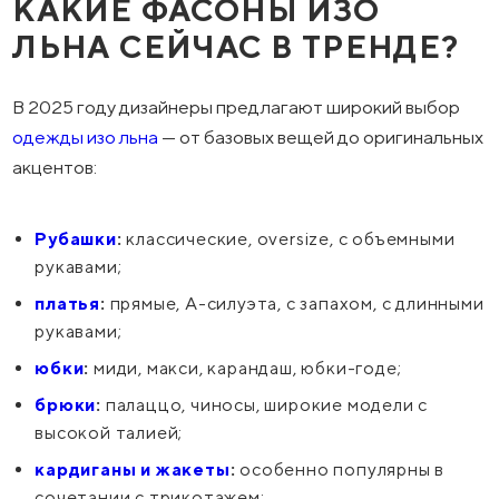
КАКИЕ ФАСОНЫ ИЗО
ЛЬНА СЕЙЧАС В ТРЕНДЕ?
В 2025 году дизайнеры предлагают широкий выбор
одежды изо льна
— от базовых вещей до оригинальных
акцентов:
Рубашки
:
классические, oversize, с объемными
рукавами;
платья
:
прямые, А-силуэта, с запахом, с длинными
рукавами;
юбки
:
миди, макси, карандаш, юбки-годе;
брюки
:
палаццо, чиносы, широкие модели с
высокой талией;
кардиганы и жакеты
:
особенно популярны в
сочетании с трикотажем;