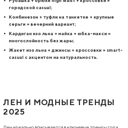
Рубашка + брюки high waist + кроссовки =
городской casual;
Комбинезон + туфли на танкетке + крупные
серьги = вечерний вариант;
Кардиган изо льна + майка + юбка-макси =
многослойность без жары;
Жакет изо льна + джинсы + кроссовки = smart-
casual с акцентом на натуральность.
ЛЕН И МОДНЫЕ ТРЕНДЫ
2025
Лен идеально вписывается в ключевые тренды года: