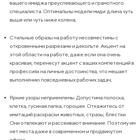
вашего имиджа преуспевающего и грамотного
специалиста. Оптимальны модели миди: длина чуть
выше или чуть ниже колена;
Стильные образы на работу несовместимы с
откровенными разрезами и декольте. Акцент на
этой области на работе, даже если она очень
красивая, перенесут акцент с ваших компетенций в
профессиях на личные достоинства, что мешает
выполнению повседневных рабочих задач;
Яркие узоры неприемлемы. Допустима полоска,
клетка, гусиная лапка, горошек. Откажитесь от
имитаций раскраски животных, стразы, блестки.
Они отвлекают и рассеивают внимание. Поэтому им
нет места даже в современном и продвинутом
офисе.