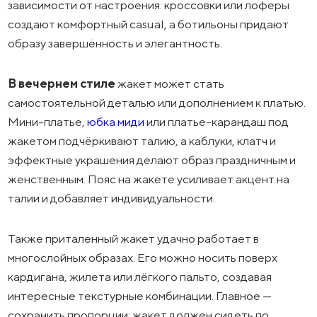
зависимости от настроения: кроссовки или лоферы
создают комфортный casual, а ботильоны придают
образу завершённость и элегантность.
В вечернем стиле
жакет может стать
самостоятельной деталью или дополнением к платью.
Мини-платье,
юбка миди
или платье-карандаш под
жакетом подчёркивают талию, а каблуки, клатч и
эффектные украшения делают образ праздничным и
женственным. Пояс на жакете усиливает акцент на
талии и добавляет индивидуальности.
Также приталенный жакет удачно работает в
многослойных образах. Его можно носить поверх
кардигана, жилета или лёгкого пальто, создавая
интересные текстурные комбинации. Главное —
сохранить пропорции: жакет должен сидеть по