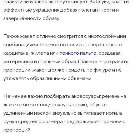
талию и визуально вытянуть силуэт. Каблуки, клатч и
эффектные украшения добавят элегантности и
завершённости образу.
Также жакет отлично смотрится с многослойными
комбинациями. Его можно носить поверх лёгкого
кардигана, жилета или
тонкого пальто
, создавая
интересный и стильный образ. Главное — сохранять
пропорции: жакет должен сидеть по фигуре и не
утяжелять образ лишними объемами.
Не менее важно подбирать аксессуары: ремень на
жакете может подчеркнуть талию, обувь с
удлинённым носком визуально вытягивает ноги, а
сумка среднего размера поддерживает гармонию
пропорций.