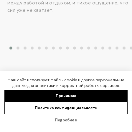
между работой и отдыхом, и тихое ощущение, что
сил уже не хватает.
Наш сайт использует файлы cookie и другие персональные
данные для аналитики и корректной работы сервисов.
Принимаю
Политика конфиденциальности
Подписка на рассылку
Подробнее
Новые коллекции, приватные продажи и письма о вещах, которые
стоит примерить первыми.