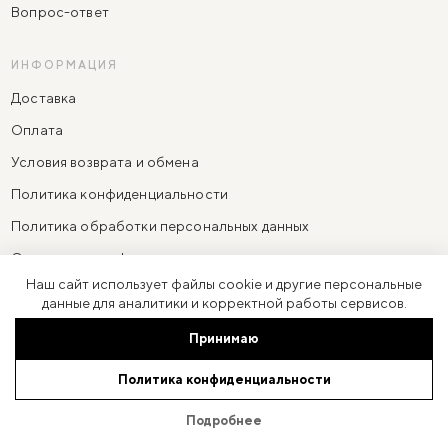
Вопрос-ответ
ИНФОРМАЦИЯ
Доставка
Оплата
Условия возврата и обмена
Политика конфиденциальности
Политика обработки персональных данных
Согласие на информационно-рекламную рассылку
Наш сайт использует файлы cookie и другие персональные
Согласие на обработку персональных данных
данные для аналитики и корректной работы сервисов.
Принимаю
ИП Резниченко Анастасия Александровна
·
ОГРНИП 310774623100091
Политика конфиденциальности
Юр. адрес: 119270, Москва г, ул Фрунзенская 3-я, дом 6, кв. 97
© 2026 LARNE
Подробнее
Разработано в
Bustlers