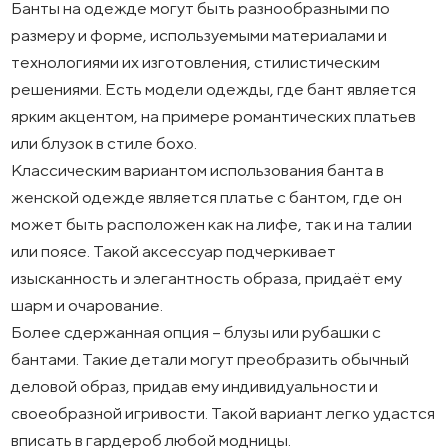
Банты на одежде могут быть разнообразными по
размеру и форме, используемыми материалами и
технологиями их изготовления, стилистическим
решениями. Есть модели одежды, где бант является
ярким акцентом, на примере романтических платьев
или блузок в стиле бохо.
Классическим вариантом использования банта в
женской одежде является платье с бантом, где он
может быть расположен как на лифе, так и на талии
или поясе. Такой аксессуар подчеркивает
изысканность и элегантность образа, придаёт ему
шарм и очарование.
Более сдержанная опция – блузы или рубашки с
бантами. Такие детали могут преобразить обычный
деловой образ, придав ему индивидуальности и
своеобразной игривости. Такой вариант легко удастся
вписать в гардероб любой модницы.