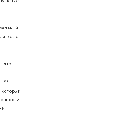
ощущение
т
 зеленый
ляться с
, что
нтах.
, который
венности.
ре