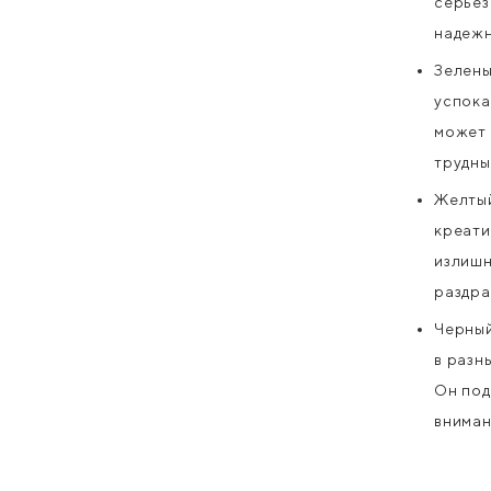
серьез
надежн
Зелены
успока
может 
трудны
Желтый
креати
излишн
раздра
Черный
в разн
Он под
вниман