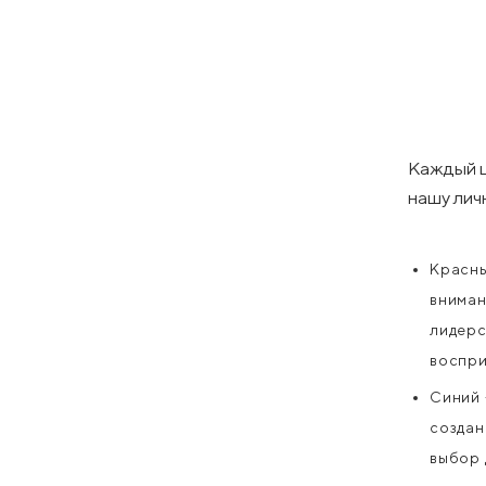
Каждый ц
нашу лич
Красны
вниман
лидерс
воспри
Синий 
создан
выбор 