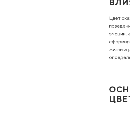
ВЛИ
Цвет ока
поведени
эмоции, 
сформиро
жизни иг
определе
ОСН
ЦВЕ