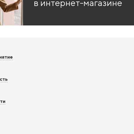
в интернет-магазине
риятие
ость
сти