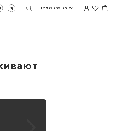
+7 921 982-95-26
ь
ркивают