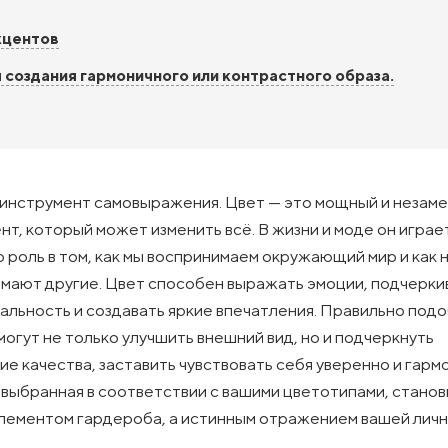
кцентов
 создания гармоничного или контрастного образа.
 инструмент самовыражения. Цвет — это мощный и незам
нт, который может изменить всё. В жизни и моде он играе
 роль в том, как мы воспринимаем окружающий мир и как 
мают другие. Цвет способен выражать эмоции, подчерки
альность и создавать яркие впечатления. Правильно под
могут не только улучшить внешний вид, но и подчеркнуть
ие качества, заставить чувствовать себя уверенно и гарм
выбранная в соответствии с вашими цветотипами, станов
лементом гардероба, а истинным отражением вашей личн