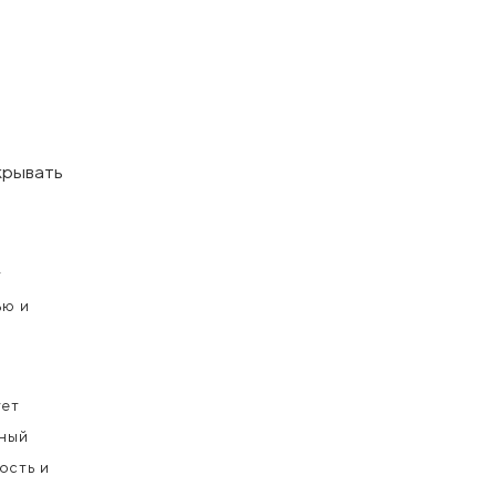
крывать
т
ью и
ует
ьный
ость и