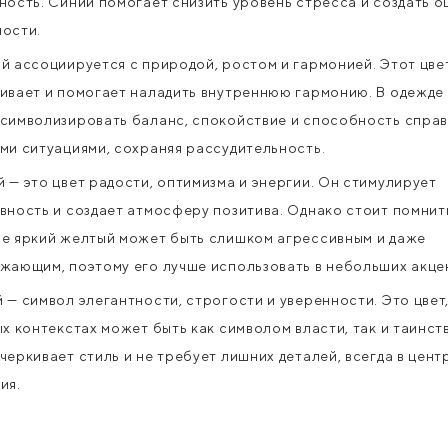
ность. Синий помогает снизить уровень стресса и создать 
ости.
й ассоциируется с природой, ростом и гармонией. Этот цве
ивает и помогает наладить внутреннюю гармонию. В одежде
символизировать баланс, спокойствие и способность справ
ми ситуациями, сохраняя рассудительность.
 — это цвет радости, оптимизма и энергии. Он стимулирует
вность и создает атмосферу позитива. Однако стоит помнить
е яркий желтый может быть слишком агрессивным и даже
жающим, поэтому его лучше использовать в небольших акце
 — символ элегантности, строгости и уверенности. Это цвет
ых контекстах может быть как символом власти, так и таинст
черкивает стиль и не требует лишних деталей, всегда в цент
ия.