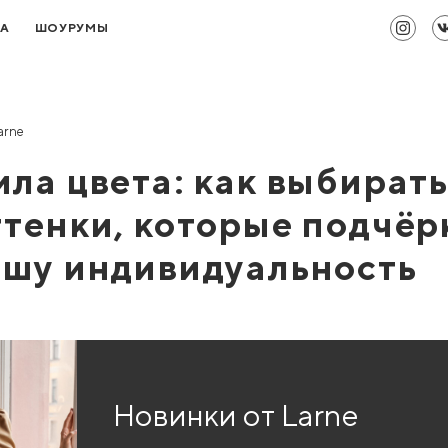
ТА
ШОУРУМЫ
arne
ила цвета: как выбират
ттенки, которые подчё
ашу индивидуальность
Новинки от Larne