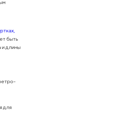
ным
уртках,
жет быть
а и длины
ретро-
я для