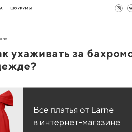
ТА
ШОУРУМЫ
arne
ак ухаживать за бахром
дежде?
Все платья от Larne
в интернет-магазине