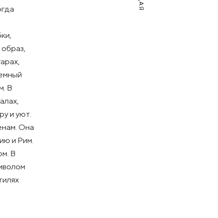
огда
ки,
 образ,
уарах,
гемный
м. В
алах,
у и уют.
енам. Она
ию и Рим.
м. В
имволом
тилях