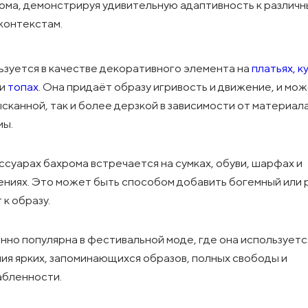
ома, демонстрируя удивительную адаптивность к различ
 контекстам.
зуется в качестве декоративного элемента на
платьях,
к
и
топах.
Она придаёт образу игривость и движение, и мо
ысканной, так и более дерзкой в зависимости от материал
мы.
ссуарах бахрома встречается на сумках, обуви, шарфах и
ниях. Это может быть способом добавить богемный или 
 к образу.
но популярна в фестивальной моде, где она используетс
ия ярких, запоминающихся образов, полных свободы и
абленности.