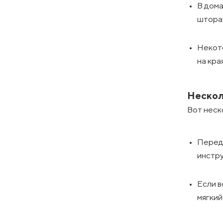
В дома
шторах
Некото
на кра
Нескол
Вот неск
Перед 
инстру
Если в
мягки