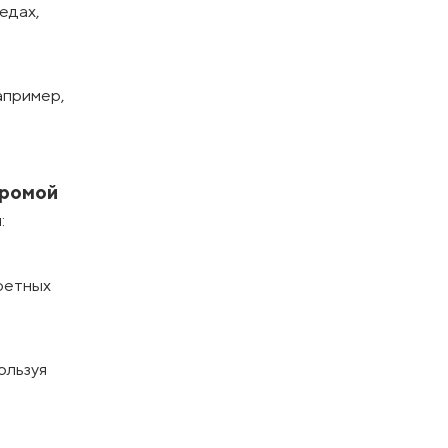
едах,
апример,
хромой
:
кретных
ользуя