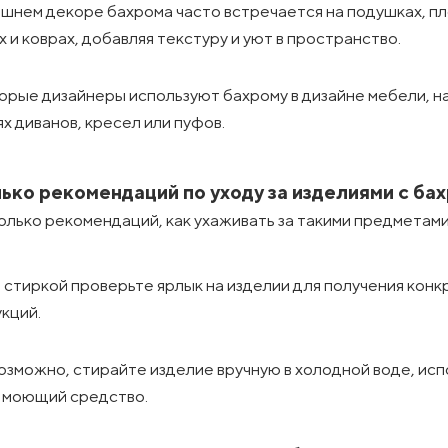
шнем декоре бахрома часто встречается на подушках, пл
 и коврах, добавляя текстуру и уют в пространство.
рые дизайнеры используют бахрому в дизайне мебели, н
ях диванов, кресел или пуфов.
ько рекомендаций по уходу за изделиями с ба
олько рекомендаций, как ухаживать за такими предметами
стиркой проверьте ярлык на изделии для получения кон
кций.
озможно, стирайте изделие вручную в холодной воде, исп
й моющий средство.