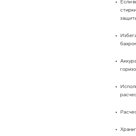
Если в
стирки
защити
Избега
бахром
Аккура
горизо
Исполь
расчес
Расчес
Хранит