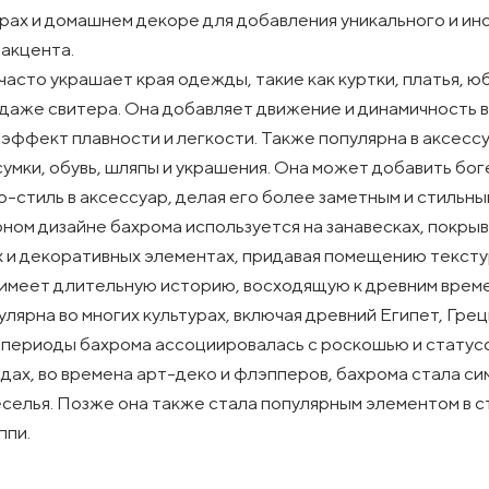
рах и домашнем декоре для добавления уникального и ин
 акцента.
часто украшает края одежды, такие как куртки, платья, юб
даже свитера. Она добавляет движение и динамичность в
 эффект плавности и легкости. Также популярна в аксесс
сумки, обувь, шляпы и украшения. Она может добавить бо
о-стиль в аксессуар, делая его более заметным и стильны
ном дизайне бахрома используется на занавесках, покрыв
 и декоративных элементах, придавая помещению текстур
имеет длительную историю, восходящую к древним врем
улярна во многих культурах, включая древний Египет, Грец
 периоды бахрома ассоциировалась с роскошью и статусо
одах, во времена арт-деко и флэпперов, бахрома стала с
еселья. Позже она также стала популярным элементом в с
ппи.