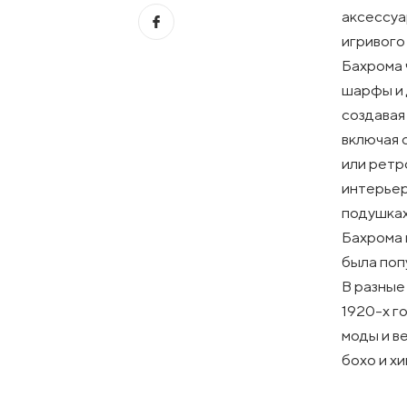
аксессуа
игривого
Бахрома 
шарфы и 
создавая
включая 
или ретр
интерьер
подушках
Бахрома 
была поп
В разные
1920-х г
моды и в
бохо и хи