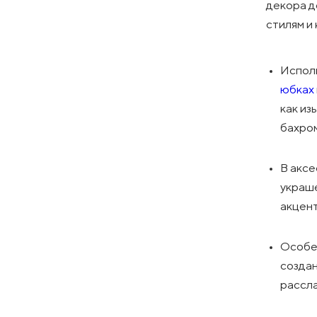
декора д
стилям и
Исполь
юбках
как из
бахро
В аксе
украше
акцент
Особен
создан
рассл