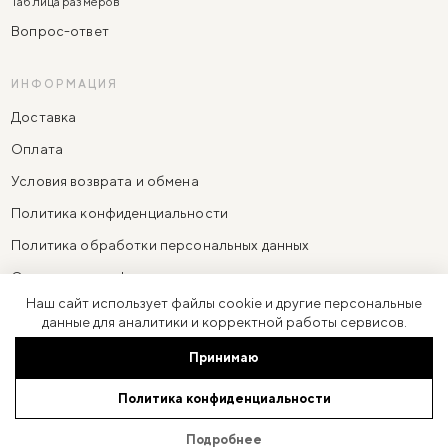
Таблица размеров
Вопрос-ответ
ИНФОРМАЦИЯ
Доставка
Оплата
Условия возврата и обмена
Политика конфиденциальности
Политика обработки персональных данных
Согласие на информационно-рекламную рассылку
Наш сайт использует файлы cookie и другие персональные
Согласие на обработку персональных данных
данные для аналитики и корректной работы сервисов.
Принимаю
ИП Резниченко Анастасия Александровна
·
ОГРНИП 310774623100091
Политика конфиденциальности
Юр. адрес: 119270, Москва г, ул Фрунзенская 3-я, дом 6, кв. 97
© 2026 LARNE
Подробнее
Разработано в
Bustlers