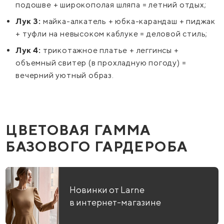
подошве + широкополая шляпа = летний отдых;
Лук 3:
майка-алкатель + юбка-карандаш + пиджак
+ туфли на невысоком каблуке = деловой стиль;
Лук 4:
трикотажное платье + леггинсы +
объемный свитер (в прохладную погоду) =
вечерний уютный образ.
ЦВЕТОВАЯ ГАММА
БАЗОВОГО ГАРДЕРОБА
Новинки от Larne
в интернет-магазине