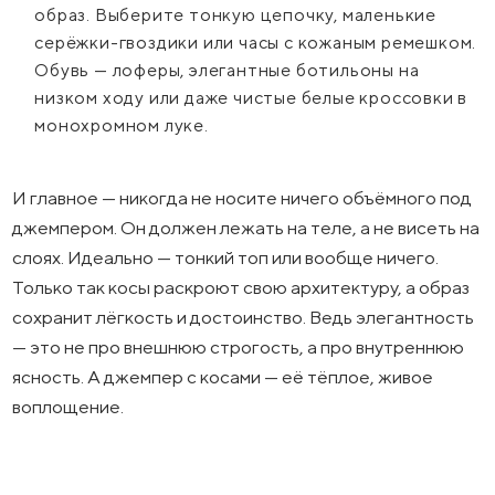
образ. Выберите тонкую цепочку, маленькие
серёжки-гвоздики или часы с кожаным ремешком.
Обувь — лоферы, элегантные ботильоны на
низком ходу или даже чистые белые кроссовки в
монохромном луке.
И главное — никогда не носите ничего объёмного под
джемпером. Он должен лежать на теле, а не висеть на
слоях. Идеально — тонкий топ или вообще ничего.
Только так косы раскроют свою архитектуру, а образ
сохранит лёгкость и достоинство. Ведь элегантность
— это не про внешнюю строгость, а про внутреннюю
ясность. А джемпер с косами — её тёплое, живое
воплощение.