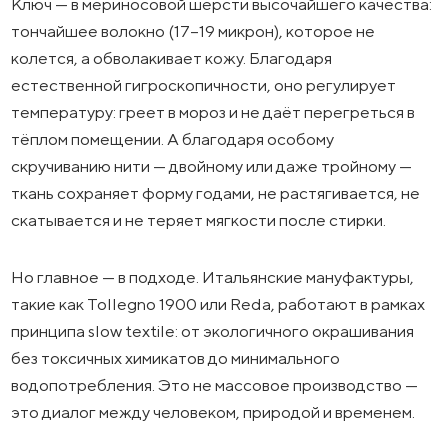
Ключ — в мериносовой шерсти высочайшего качества:
тончайшее волокно (17–19 микрон), которое не
колется, а обволакивает кожу. Благодаря
естественной гигроскопичности, оно регулирует
температуру: греет в мороз и не даёт перегреться в
тёплом помещении. А благодаря особому
скручиванию нити — двойному или даже тройному —
ткань сохраняет форму годами, не растягивается, не
скатывается и не теряет мягкости после стирки.
Но главное — в подходе. Итальянские мануфактуры,
такие как Tollegno 1900 или Reda, работают в рамках
принципа slow textile: от экологичного окрашивания
без токсичных химикатов до минимального
водопотребления. Это не массовое производство —
это диалог между человеком, природой и временем.