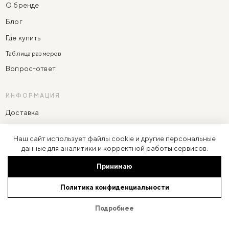
О бренде
Блог
Где купить
Таблица размеров
Вопрос-ответ
ИНФОРМАЦИЯ
Доставка
Оплата
Наш сайт использует файлы cookie и другие персональные
Условия возврата и обмена
данные для аналитики и корректной работы сервисов.
Политика конфиденциальности
Принимаю
Политика обработки персональных данных
Политика конфиденциальности
Согласие на информационно-рекламную рассылку
Подробнее
Согласие на обработку персональных данных