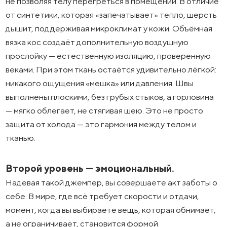
не позволяя телу перегреться в помещении. В отличие
от синтетики, которая «запечатывает» тепло, шерсть
дышит, поддерживая микроклимат у кожи. Объёмная
вязка кос создаёт дополнительную воздушную
прослойку — естественную изоляцию, проверенную
веками. При этом ткань остаётся удивительно лёгкой:
никакого ощущения «мешка» или давления. Швы
выполнены плоскими, без грубых стыков, а горловина
— мягко облегает, не стягивая шею. Это не просто
защита от холода — это гармония между телом и
тканью.
Второй уровень — эмоциональный.
Надевая такой джемпер, вы совершаете акт заботы о
себе. В мире, где всё требует скорости и отдачи,
момент, когда вы выбираете вещь, которая обнимает,
а не ограничивает, становится формой