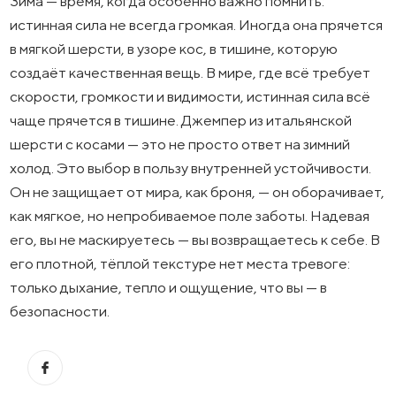
Зима — время, когда особенно важно помнить:
истинная сила не всегда громкая. Иногда она прячется
в мягкой шерсти, в узоре кос, в тишине, которую
создаёт качественная вещь. В мире, где всё требует
скорости, громкости и видимости, истинная сила всё
чаще прячется в тишине. Джемпер из итальянской
шерсти с косами — это не просто ответ на зимний
холод. Это выбор в пользу внутренней устойчивости.
Он не защищает от мира, как броня, — он оборачивает,
как мягкое, но непробиваемое поле заботы. Надевая
его, вы не маскируетесь — вы возвращаетесь к себе. В
его плотной, тёплой текстуре нет места тревоге:
только дыхание, тепло и ощущение, что вы — в
безопасности.