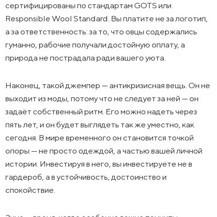
сертифицированы по стандартам GOTS или
Responsible Wool Standard. Вы платите не за логотип,
а за ответственность: за то, что овцы содержались
гуманно, рабочие получали достойную оплату, а
природа не пострадала ради вашего уюта.
Наконец, такой джемпер — антикризисная вещь. Он не
выходит из моды, потому что не следует за ней — он
задаёт собственный ритм. Его можно надеть через
пять лет, и он будет выглядеть так же уместно, как
сегодня. В мире временного он становится точкой
опоры — не просто одеждой, а частью вашей личной
истории. Инвестируя в него, вы инвестируете не в
гардероб, а в устойчивость, достоинство и
спокойствие.