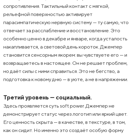
сопротивления. Тактильный контакт с мягкой,
рельефной поверхностью активирует
парасимпатическую нервную систему — ту самую, что
отвечает за расслабление и восстановление. Это
особенно ценно в декабре и январе, когда усталость
накапливается, а световой день короток. Джемпер
становится сенсорным якорем: вы чувствуете его — и
возвращаетесь в настоящее. Он не решает проблем,
но даёт силы с ними справиться. Это не бегство, а
подготовка к новому дню — в уюте, а не в напряжении.
Третий уровень — социальный.
Здесь проявляется суть soft power. Джемпер не
демонстрирует статус через логотип или яркий цвет.
Его ценность скрыта — в качестве, в текстуре, в том,
как он сидит. Но именно это создаёт особую форму