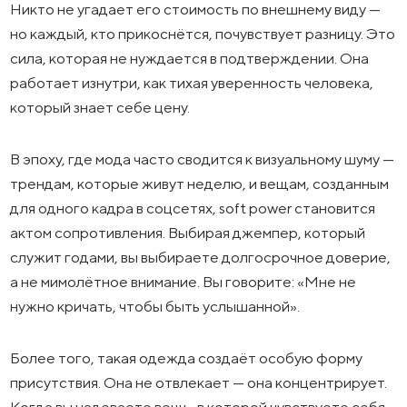
Никто не угадает его стоимость по внешнему виду —
но каждый, кто прикоснётся, почувствует разницу. Это
сила, которая не нуждается в подтверждении. Она
работает изнутри, как тихая уверенность человека,
который знает себе цену.
В эпоху, где мода часто сводится к визуальному шуму —
трендам, которые живут неделю, и вещам, созданным
для одного кадра в соцсетях, soft power становится
актом сопротивления. Выбирая джемпер, который
служит годами, вы выбираете долгосрочное доверие,
а не мимолётное внимание. Вы говорите: «Мне не
нужно кричать, чтобы быть услышанной».
Более того, такая одежда создаёт особую форму
присутствия. Она не отвлекает — она концентрирует.
Когда вы надеваете вещь, в которой чувствуете себя