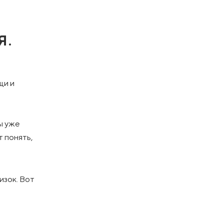
Я.
щи и
а
ы уже
т понять,
изок. Вот