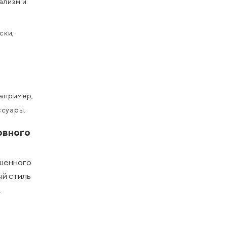
ализм и
ски,
например,
ссуары.
овного
ршенного
ый стиль
,