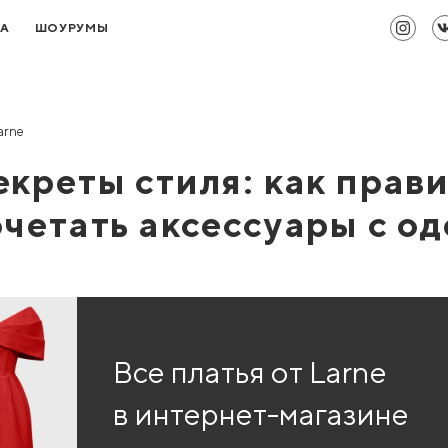
ТА
ШОУРУМЫ
arne
екреты стиля: как прав
очетать аксессуары с о
Все платья от Larne
в интернет-магазине