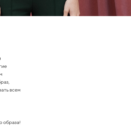
и
угие
им
раз,
вать всем
о образа!