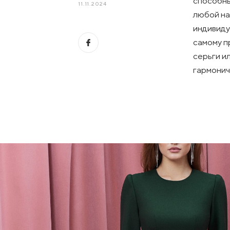
способны
11.11.2024
любой на
индивиду
самому п
серьги и
гармонич