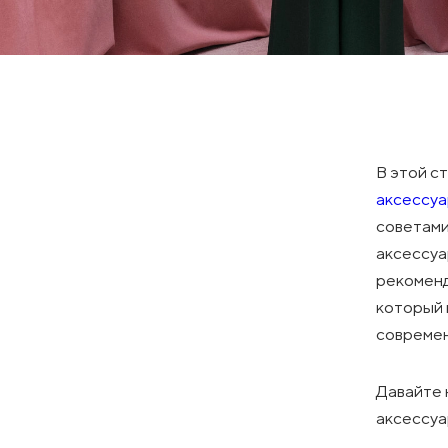
В этой с
аксессуа
советами
аксессуа
рекоменд
который 
совреме
Давайте 
аксессуа