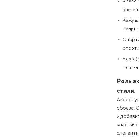
Класси
элеган
Кэжуал
наприм
Спорти
спорти
Бохо (
платья
Роль а
стиля.
Аксессуа
образа. 
и добави
классиче
элегантн