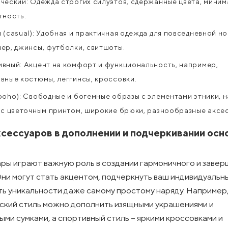
ческий: Одежда строгих силуэтов, сдержанные цвета, миним
тность.
 (casual): Удобная и практичная одежда для повседневной но
ер, джинсы, футболки, свитшоты.
вный: Акцент на комфорт и функциональность, например,
вные костюмы, леггинсы, кроссовки.
boho): Свободные и богемные образы с элементами этники, 
 с цветочным принтом, широкие брюки, разнообразные аксе
ксессуаров в дополнении и подчеркивании осн
ры играют важную роль в создании гармоничного и заве
Они могут стать акцентом, подчеркнуть ваш индивидуальн
ть уникальности даже самому простому наряду. Например
ский стиль можно дополнить изящными украшениями и
ыми сумками, а спортивный стиль – яркими кроссовками и