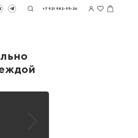
+7 921 982-95-26
ильно
деждой