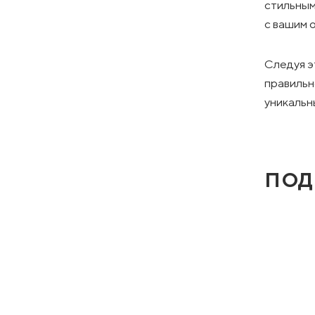
стильным
с вашим 
Следуя э
правильн
уникальн
ПОД