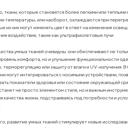
, ткани, которые становятся более легкими или теплыми
и температуры, или наоборот, охлаждаются при перегре
е из них могут изменять цвет в ответ на изменения осве
ние воздействия, такие как ультрафиолетовые лучи.
ства умных тканей очевидны: они обеспечивают не толь
 уровень комфорта, но и улучшение функциональности од
, терморегуляцию или защиту от влаги и UV-излучения. 
ани могут интегрироваться с носимыми устройствами, поз
ать показатели здоровья или состояние окружающей ср
танет не просто элементом стиля, но и важным инструм
я качества жизни, подстраиваясь под потребности и усло
.
го, развитие умных тканей стимулирует новые исследован