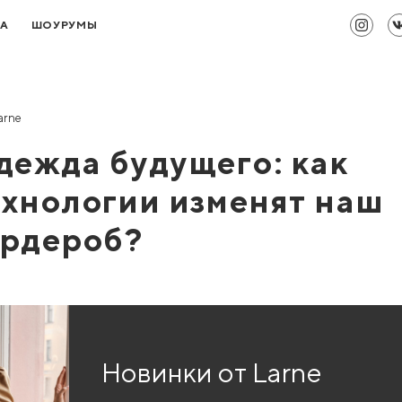
ТА
ШОУРУМЫ
arne
дежда будущего: как
ехнологии изменят наш
ардероб?
Новинки от Larne