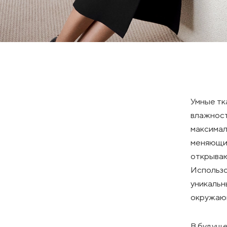
Умные тк
влажност
максимал
меняющие
открываю
Использо
уникальн
окружающ
В будуще