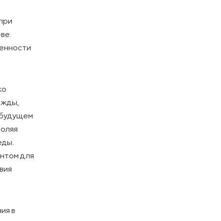
 при
ве.
щенности
ко
ежды,
В будущем
воляя
еды.
ентом для
вия
ия в