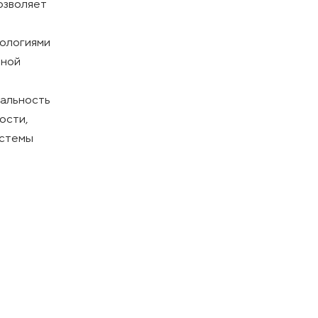
озволяет
нологиями
ной
нальность
ости,
истемы