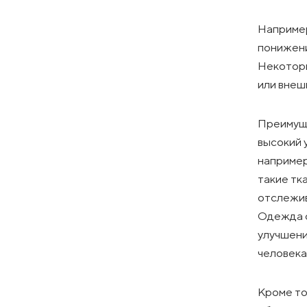
Например
понижени
Некоторы
или внеш
Преимуще
высокий
например
такие тк
отслежив
Одежда с
улучшени
человека
Кроме то