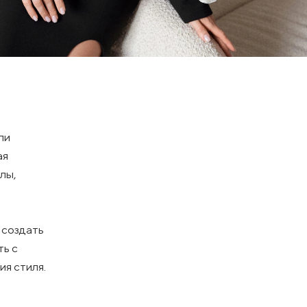
ли
ая
лы,
 создать
ть с
я стиля.