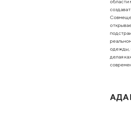
области 
создават
Совмещен
открывае
подстраи
реальном
одежды, 
делая ка
современ
АДА