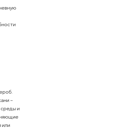
дневную
ебности
ероб.
кани –
 среды и
меняющие
я или