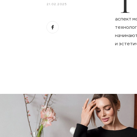
Т
21.02.2025
аспект м
технолог
начинают
и эстети