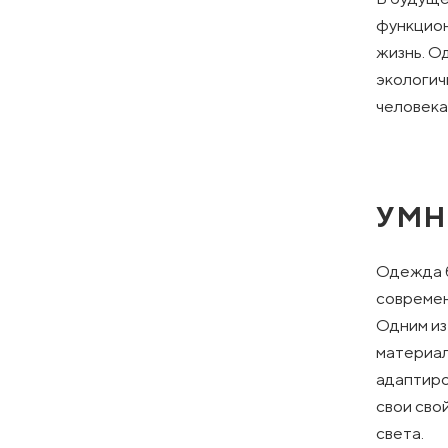
функцион
жизнь. О
экологич
человека
УМН
Одежда б
современ
Одним из
материал
адаптиро
свои сво
света.