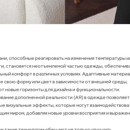
ани, способные реагировать на изменения температуры и
и, становятся неотъемлемой частью одежды, обеспечив
ьный комфорт в различных условиях. Адаптивные материа
 свою форму или цвет в зависимости от внешней среды,
т новые горизонты для дизайна и функциональности.
вание дополненной реальности (AR) в одежде позволяет
ые визуальные эффекты, которые могут взаимодействова
им миром, добавляя новые уровни восприятия и выражени
м такие технологии обещают не только улучшить