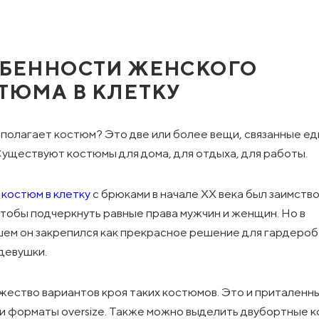
БЕННОСТИ ЖЕНСКОГО
ТЮМА В КЛЕТКУ
полагает костюм? Это две или более вещи, связанные е
Существуют костюмы для дома, для отдыха, для работы.
костюм в клетку
с брюками в начале XX века был заимство
чтобы подчеркнуть равные права мужчин и женщин. Но в
ем он закрепился как прекрасное решение для гардероб
девушки.
жество вариантов кроя таких костюмов. Это и приталенн
 и форматы oversize. Также можно выделить двубортные 