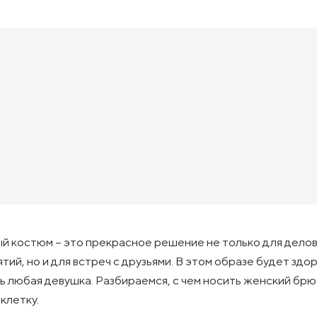
й костюм – это прекрасное решение не только для дело
тий, но и для встреч с друзьями. В этом образе будет здо
ь любая девушка. Разбираемся, с чем носить женский бр
клетку.