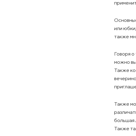
применит
Основные
или юбки,
также мн
Говоря о
можно вы
Также ко
вечерино
приглаше
Также мо
различат
большая 
Также та