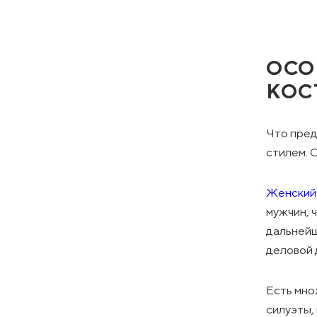
ОСО
КОС
Что пред
стилем. 
Женский 
мужчин, 
дальнейш
деловой 
Есть мно
силуэты,