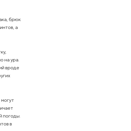
ака, брюк
интов, а
ку,
 на ура.
ий вроде
ругих
 могут
личает
й погоды.
тов в