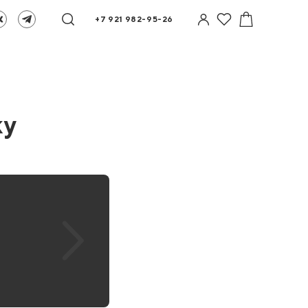
+7 921 982-95-26
ку