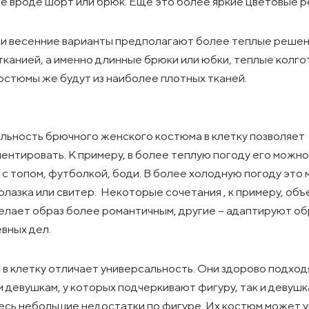
е вроде шорт или брюк. Еще это более яркие цветовые 
и весенние варианты предполагают более теплые решен
тканией, а именно длинные брюки или юбки, теплые колго
остюмы же будут из наиболее плотных тканей.
льность брючного женского костюма в клетку позволяет
ентировать. К примеру, в более теплую погоду его можн
 с топом, футболкой, боди. В более холодную погоду это 
олазка или свитер. Некоторые сочетания , к примеру, об
делает образ более романтичным, другие – адаптируют об
вных дел.
в клетку отличает универсальность. Они здорово подход
 девушкам, у которых подчеркивают фигуру, так и девушка
есь небольшие недостатки по фигуре. Их костюм может 