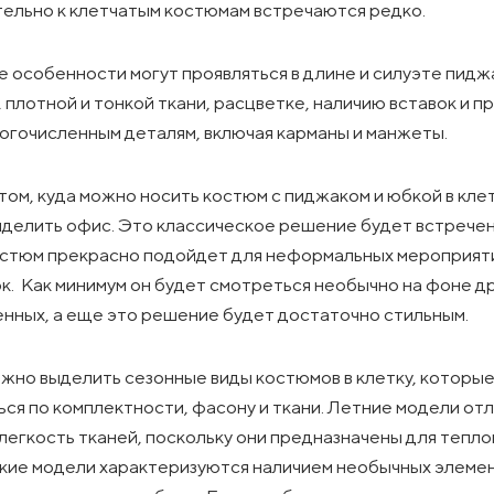
ельно к клетчатым костюмам встречаются редко.
 особенности могут проявляться в длине и силуэте пидж
 плотной и тонкой ткани, расцветке, наличию вставок и пр
огочисленным деталям, включая карманы и манжеты.
 том, куда можно носить костюм с пиджаком и юбкой в клет
делить офис. Это классическое решение будет встречено
стюм прекрасно подойдет для неформальных мероприят
к. Как минимум он будет смотреться необычно на фоне д
нных, а еще это решение будет достаточно стильным.
жно выделить сезонные виды костюмов в клетку, которые
ься по комплектности, фасону и ткани. Летние модели от
легкость тканей, поскольку они предназначены для тепло
кие модели характеризуются наличием необычных элемен