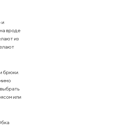
 и
она вроде
елают из
делают
и брюки.
омимо
 выбрать
оясом или
Юбка