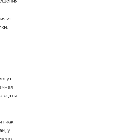
решения.
ия из
тки.
о
могут
ъемная
раз для
ят как
м, у
умело