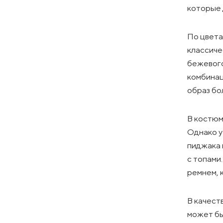
которые 
По цвета
классиче
бежевого
комбинац
образ бо
В костюм
Однако у
пиджака 
с топами
ремнем, 
В качест
может бы