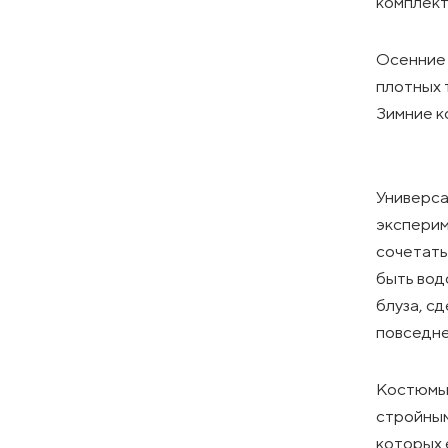
комплект
Осенние 
плотных 
Зимние к
Универса
эксперим
сочетать
быть вод
блуза, с
повседне
Костюмы 
стройным
которых 