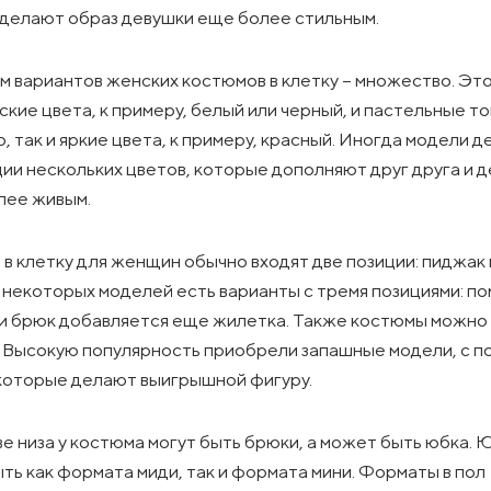
делают образ девушки еще более стильным.
м вариантов женских костюмов в клетку – множество. Это
ские цвета, к примеру, белый или черный, и пастельные т
, так и яркие цвета, к примеру, красный. Иногда модели д
ии нескольких цветов, которые дополняют друг друга и 
лее живым.
 в клетку для женщин обычно входят две позиции: пиджак 
 некоторых моделей есть варианты с тремя позициями: п
и брюк добавляется еще жилетка. Также костюмы можно
. Высокую популярность приобрели запашные модели, с п
которые делают выигрышной фигуру.
ве низа у костюма могут быть брюки, а может быть юбка. 
ть как формата миди, так и формата мини. Форматы в пол