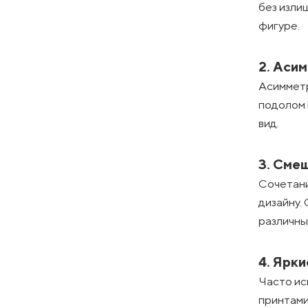
без изли
фигуре.
2. Аси
Асимметр
подолом
вид.
3. Сме
Сочетани
дизайну.
различны
4. Ярки
Часто ис
принтами