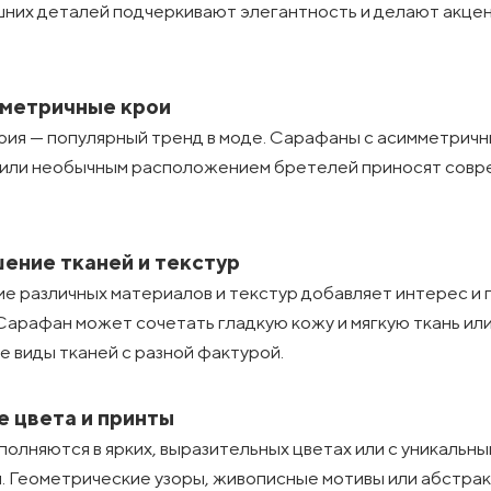
шних деталей подчеркивают элегантность и делают акцен
мметричные крои
ия — популярный тренд в моде. Сарафаны с асимметрич
 или необычным расположением бретелей приносят сов
шение тканей и текстур
е различных материалов и текстур добавляет интерес и 
 Сарафан может сочетать гладкую кожу и мягкую ткань ил
е виды тканей с разной фактурой.
е цвета и принты
полняются в ярких, выразительных цветах или с уникальн
. Геометрические узоры, живописные мотивы или абстра