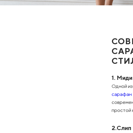
СОВ
САР
СТИ
1. Мид
Одной из
сарафан 
современ
простой 
2.Слип