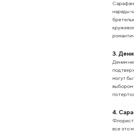
Сарафаны
наряды ч
бретельк
кружевом
романтич
3. Ден
Деним не
подтверж
могут бы
выбором 
потертос
4. Сар
Флористи
все это 