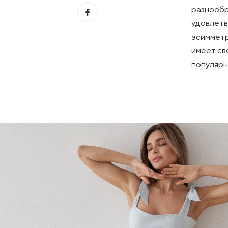
разнообр
удовлетв
асимметр
имеет св
популярн