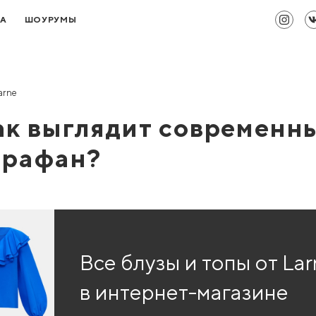
ТА
ШОУРУМЫ
arne
ак выглядит современн
арафан?
Все блузы и топы от La
в интернет-магазине