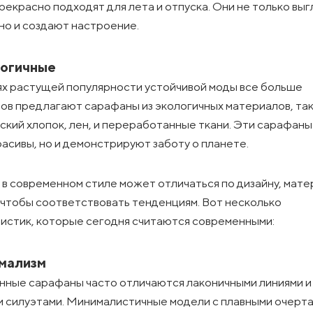
рекрасно подходят для лета и отпуска. Они не только выг
 но и создают настроение.
логичные
ях растущей популярности устойчивой моды все больше
ов предлагают сарафаны из экологичных материалов, так
ский хлопок, лен, и переработанные ткани. Эти сарафаны
расивы, но и демонстрируют заботу о планете.
в современном стиле может отличаться по дизайну, мате
 чтобы соответствовать тенденциям. Вот несколько
истик, которые сегодня считаются современными:
имализм
ные сарафаны часто отличаются лаконичными линиями и
 силуэтами. Минималистичные модели с плавными очерта