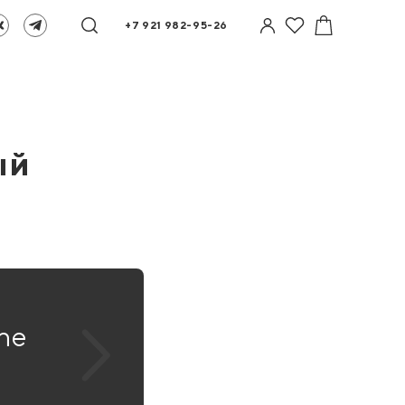
+7 921 982-95-26
ый
rne