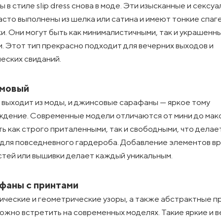
 в стиле slip dress снова в моде. Эти изысканные и сексу
асто выполнены из шелка или сатина и имеют тонкие спаг
и. Они могут быть как минималистичными, так и украшенн
. Этот тип прекрасно подходит для вечерних выходов и
еских свиданий.
имовый
 выходит из моды, и джинсовые сарафаны — яркое тому
дение. Современные модели отличаются от мини до макс
ть как строго приталенными, так и свободными, что делае
для повседневного гардероба. Добавление элементов в
тей или вышивки делает каждый уникальным.
афаны с принтами
ческие и геометрические узоры, а также абстрактные п
можно встретить на современных моделях. Такие яркие и 