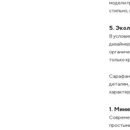
модели п
стильно,
5. Эко
В услови
дизайнер
органиче
только к
Сарафан 
деталям,
характер
1. Мин
Современ
простыми