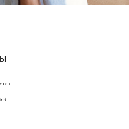
НЫ
 стал
мый